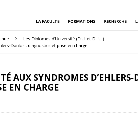
LA FACULTE
FORMATIONS
RECHERCHE
L
tinue
Les Diplômes d'Université (D.U. et D.I.U.)
hlers‐Danlos : diagnostics et prise en charge
XITÉ AUX SYNDROMES D’EHLERS‐
SE EN CHARGE