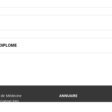
 DIPLOME
é de Médecine
ANNUAIRE
Gabriel Péri
INTRANET
e Kremlin-Bicêtre
ACCÈS À LA FACULTÉ