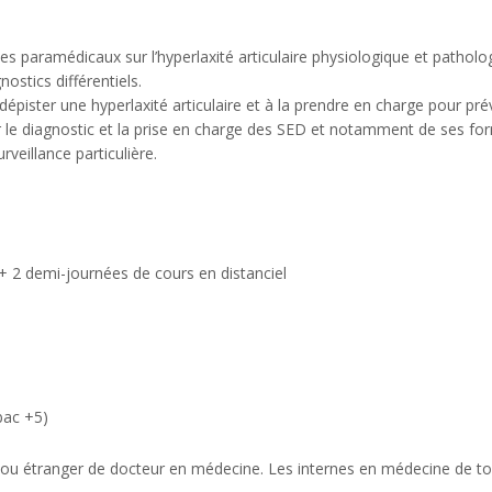
 les paramédicaux sur l’hyperlaxité articulaire physiologique et patho
ostics différentiels.
pister une hyperlaxité articulaire et à la prendre en charge pour prév
 le diagnostic et la prise en charge des SED et notamment de ses for
veillance particulière.
 + 2 demi-journées de cours en distanciel
bac +5)
s ou étranger de docteur en médecine. Les internes en médecine de tou