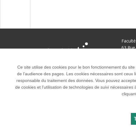
Facult
63 Rue 
94270 L
01 49 5
Ce site utilise des cookies pour le bon fonctionnement du site
de l’audience des pages. Les cookies nécessaires sont ceux liés
responsable du traitement des données. Vous pouvez accepter o
de cookies et l'utilisation de technologies de suivi nécessai
cliquan
Tous droits réservés Université Paris-Saclay
Accessibilité :
partiellement conforme