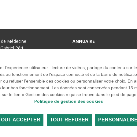
é de Médecine
ANNUAIRE
Gabriel Péri
INTRANET
e Kremlin-Bicêtre
ACCÈS À LA FACULTÉ
9 67 67
 et l’expérience utilisateur : lecture de vidéos, partage du contenu sur
ACCESSIBILITÉ
 au fonctionnement de l'espace connecté et de la barre de notification q
AIDE À LA NAVIGATION
u refuser l’ensemble des cookies ou personnaliser votre choix. En autor
res à leur bon fonctionnement. Les données sont conservées pendant 1
Accueil des publics int
t sur le lien « Gestion des cookies » qui se trouve dans le pied de page 
Politique de gestion des cookies
TOUT ACCEPTER
TOUT REFUSER
PERSONNALIS