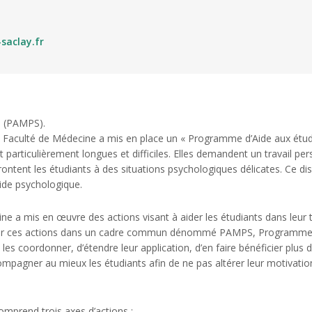
saclay.fr
e (PAMPS).
Faculté de Médecine a mis en place un « Programme d’Aide aux étudi
 particulièrement longues et difficiles. Elles demandent un travail per
nfrontent les étudiants à des situations psychologiques délicates. Ce
ide psychologique.
e a mis en œuvre des actions visant à aider les étudiants dans leur tra
Réunir ces actions dans un cadre commun dénommé PAMPS, Programme d
es coordonner, d’étendre leur application, d’en faire bénéficier plus 
compagner au mieux les étudiants afin de ne pas altérer leur motivation
mprend trois axes d’actions :