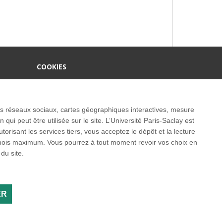
COOKIES
 les réseaux sociaux, cartes géographiques interactives, mesure
ui peut être utilisée sur le site. L’Université Paris-Saclay est
isant les services tiers, vous acceptez le dépôt et la lecture
3 mois maximum. Vous pourrez à tout moment revoir vos choix en
ernationaux
du site.
ER
LinkedIn
Youtube