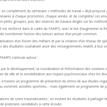
 : en complément du séminaire « méthodes de travail » déjà proposé
inaires à chaque promotion, chaque année, et de compléter ces ense
n en petits groupes, puis des séances de travaux dirigés sur les méth
sé est renforcé dans le cadre du PAMPS, avec le but d’augmenter la f
 de coordonner l’action des tuteurs autour d’un projet commun.
ganisation d’un forum des métiers et par la création d’un réseau de spéci
des étudiants souhaitant avoir des renseignements relatifs à leur ori
PAMPS s’articule autour :
r le développement, la coordination et l’information des soutiens déjà
s de ville et la sensibilisation aux risques psychosociaux chez les ét
: à travers un programme de prévention du stress lié aux études orga
e au sommeil, activités sportives… mais également un programme de p
tions de soins traumatisantes : en incitant les étudiants à partager leu
e praticiens sensibilisés à cette écoute.