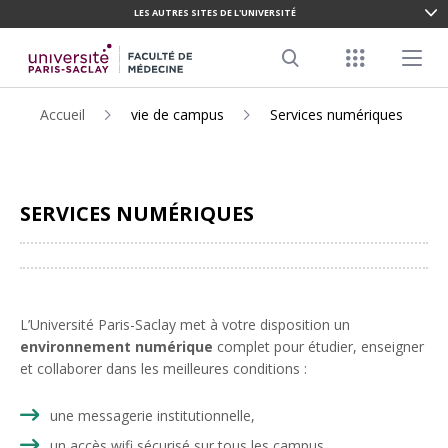
LES AUTRES SITES DE L'UNIVERSITÉ
ALLER
AU
Menu racco
Menu pr
CONTENU
Search
PRINCIPAL
Accueil
vie de campus
Services numériques
SERVICES NUMÉRIQUES
Partager
L’Université Paris-Saclay met à votre disposition un
environnement numérique
complet pour étudier, enseigner
et collaborer dans les meilleures conditions :
une messagerie institutionnelle,
un accès wifi sécurisé sur tous les campus,