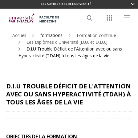
LES AUTRES SITES DE L'UNIVERSITÉ
ALLER
AU
Menu racco
Menu pr
CONTENU
Search
PRINCIPAL
Accueil
formations
Formation continue
Les Diplômes d'Université (D.U. et D.I.U.)
D.I.U Trouble Déficit de l'Attention avec ou sans
Hyperactivité (TDAH) à tous les âges de la vie
D.I.U TROUBLE DÉFICIT DE L'ATTENTION
AVEC OU SANS HYPERACTIVITÉ (TDAH) À
TOUS LES ÂGES DE LA VIE
Partager
OBJECTIFS DE LA FORMATION