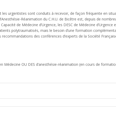
es urgentistes sont conduits à recevoir, de façon fréquente en situati
d’Anesthésie-Réanimation du C.H.U. de Bicêtre est, depuis de nombreu
La Capacité de Médecine d’Urgence, les DESC de Médecine d’Urgence 
atients polytraumatisés, mais le besoin d’une formation complémentai
es recommandations des conférences d’experts de la Société Français
 en Médecine OU DES d’anesthésie-réanimation (en cours de formatio