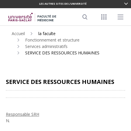
LES AUTRES SITES DE L'UNIVERSITÉ
ALLER
AU
Menu racco
Menu pr
CONTENU
Search
PRINCIPAL
Accueil
la faculte
Fonctionnement et structure
Services administratifs
SERVICE DES RESSOURCES HUMAINES
SERVICE DES RESSOURCES HUMAINES
Partager
Responsable SRH
N.