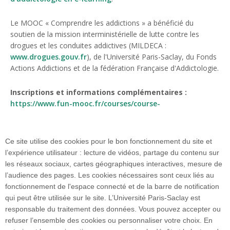
Le MOOC « Comprendre les addictions » a bénéficié du
soutien de la mission interministérielle de lutte contre les
drogues et les conduites addictives (MILDECA :
www.drogues.gouv.fr
), de l'Université Paris-Saclay, du Fonds
Actions Addictions et de la fédération Française d'Addictologie.
Inscriptions et informations complémentaires :
https://www.fun-mooc.fr/courses/course-
v1:ParisSaclay+71010+session05/about
Ce site utilise des cookies pour le bon fonctionnement du site et
l’expérience utilisateur : lecture de vidéos, partage du contenu sur
les réseaux sociaux, cartes géographiques interactives, mesure de
l’audience des pages. Les cookies nécessaires sont ceux liés au
fonctionnement de l'espace connecté et de la barre de notification
Faculté de Médecine
qui peut être utilisée sur le site. L’Université Paris-Saclay est
63 Rue Gabriel Péri
responsable du traitement des données. Vous pouvez accepter ou
94270 Le Kremlin-Bicêtre
refuser l’ensemble des cookies ou personnaliser votre choix. En
01 49 59 67 67